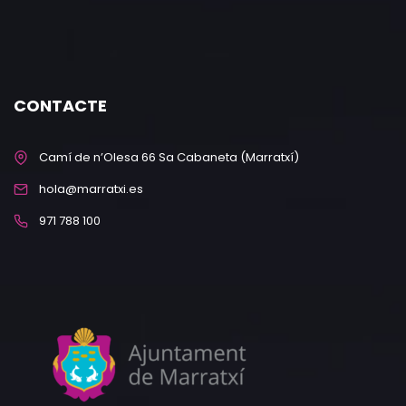
CONTACTE
Camí de n’Olesa 66 Sa Cabaneta (Marratxí)
hola@marratxi.es
971 788 100