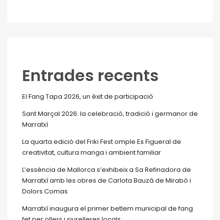
Entrades recents
El Fang Tapa 2026, un èxit de participació
Sant Marçal 2026: la celebració, tradició i germanor de
Marratxí
La quarta edició del Friki Fest omple Es Figueral de
creativitat, cultura manga i ambient familiar
L’essència de Mallorca s’exhibeix a Sa Refinadora de
Marratxí amb les obres de Carlota Bauzá de Mirabó i
Dolors Comas
Marratxí inaugura el primer betlem municipal de fang
fet per ollers i siurelleres locals