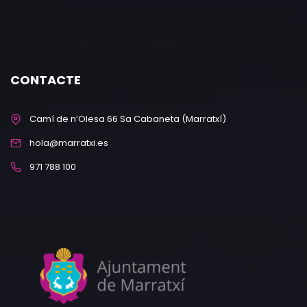
CONTACTE
Camí de n’Olesa 66 Sa Cabaneta (Marratxí)
hola@marratxi.es
971 788 100