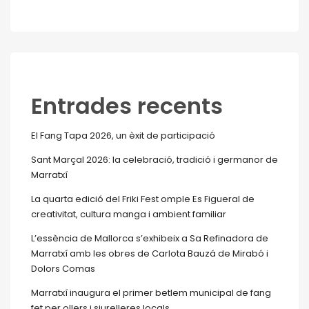
Entrades recents
El Fang Tapa 2026, un èxit de participació
Sant Marçal 2026: la celebració, tradició i germanor de
Marratxí
La quarta edició del Friki Fest omple Es Figueral de
creativitat, cultura manga i ambient familiar
L’essència de Mallorca s’exhibeix a Sa Refinadora de
Marratxí amb les obres de Carlota Bauzá de Mirabó i
Dolors Comas
Marratxí inaugura el primer betlem municipal de fang
fet per ollers i siurelleres locals