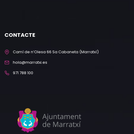
CONTACTE
Camí de n’Olesa 66 Sa Cabaneta (Marratxí)
hola@marratxi.es
971 788 100