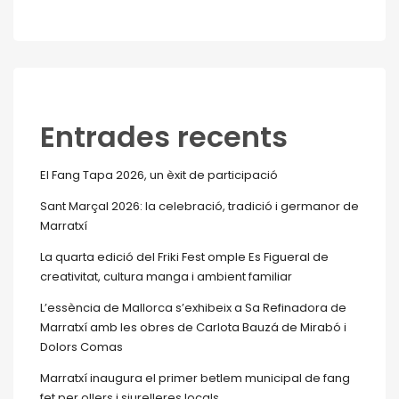
Entrades recents
El Fang Tapa 2026, un èxit de participació
Sant Marçal 2026: la celebració, tradició i germanor de
Marratxí
La quarta edició del Friki Fest omple Es Figueral de
creativitat, cultura manga i ambient familiar
L’essència de Mallorca s’exhibeix a Sa Refinadora de
Marratxí amb les obres de Carlota Bauzá de Mirabó i
Dolors Comas
Marratxí inaugura el primer betlem municipal de fang
fet per ollers i siurelleres locals