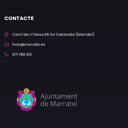
CONTACTE
Camí de n’Olesa 66 Sa Cabaneta (Marratxí)
hola@marratxi.es
971 788 100