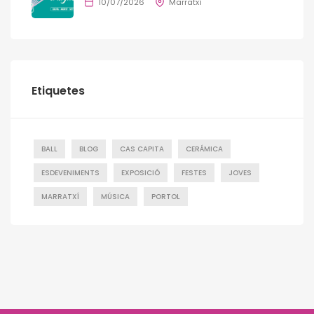
10/07/2026
Marratxí
Etiquetes
BALL
BLOG
CAS CAPITA
CERÁMICA
ESDEVENIMENTS
EXPOSICIÓ
FESTES
JOVES
MARRATXÍ
MÚSICA
PORTOL