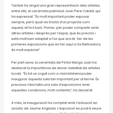
També ha vingut una gran representació dels artistes,
entre ells, el ceramista palmesà Joan Pere Català, qui
ha expressat: “És molt important poder exposar
sempre, però quan es tracta d’un projecte com
aquest, et fa il·lusió. Primer, per poder compartir amb
altres artistes i després per l’espai, que és preciós i
està molt ben adaptat a l’ús que ara té. Ser de les
primeres exposicions que es fan aquí a Sa Refinadora
és molt especial”.
Per part seva, la ceramista de Pòrtol Marga Juan ha
destacat la importància de donar visibilitat als artistes
locals. “És tot un orgull com a
marratxinera
poder
inaugurar aquesta sala tan important per al terme. És
preciosa i feia falta una sala d’exposicions amb
aquestes condicions, molt contenta”, ha declarat.
A més, la inauguració ha comptat amb l’actuació en
acústic de Jaume Anglada. L’exposició es podrà veure