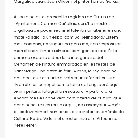
Margalida Juan, Juan Oliver, i el pintor Tomeu Garau.
A l’acte ha estat present la regidora de Cultura de
l’Ajuntament, Carmen Cañellas, qui s’ha mostrat
orgullosa de poder reunir el talent marratxiner en una
mateixa sala i a un espai com Sa Refinadora.”Estem
molt contents, ha vingut una gentada, han respost tan
marratxiners i marratxineres com gent de fora. És la
primera exposició des de la inauguració del
Certamen de Pintura emmarcada en les festes de
Sant Marçal i ha estat un èxit”. A més, la regidora ha
destacat que el municipi vol ser un referent cultural:
“Marratxí és conegut com a terra de fang, però aquí
tenim pintura, fotografia i escultura. A partir d’ara
encara més es coneixerà com a terra de cultura, que
per a nosaltres és tot un orgull”, ha assenyalat. A més,
a l’esdeveniment han acudit el secretari autonòmic de
Cultura, Pedro Vidal, i el director insular d’Artesania,
Pere Ferrer.