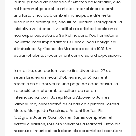
la inauguració de l’exposició ‘Artistes de Marratxí’, que
ret homenatge a setze artistes marratxiners o amb
una forta vinculació amb el municipi, de diferents
disciplines artístiques; escultura, pintura, i fotografia. La
iniciativa vol donar-li visibilitat als artistes locals en el
nou espai expositiu de Sa Refinadora, l’edifici històric
industrial més important d’ Es Pont d’Inca i antiga seu
d’Industrias Agrícolas de Mallorca des de 1931. Un
espai rehabilitat recentment com a sala d’exposicions.
La mostra, que podem veure fins divendres 27 de
setembre, és un recull d’obres majoritàriament
recents on es pot veure una peça de cada artista. La
selecció compta amb escultors de renom
internacional com Josep Maria Alcover o James
Lambourne, com també és el cas dels pintors Teresa
Matas, Margalida Escalas, o Antoni Socías. Els
fotògrafs Jaume Gual i Xavier Ramis completen el
cartell d’artistes, tots ells residents a Marratxí. Entre els
nascuts al municipi es troben els ceramistes i escultors