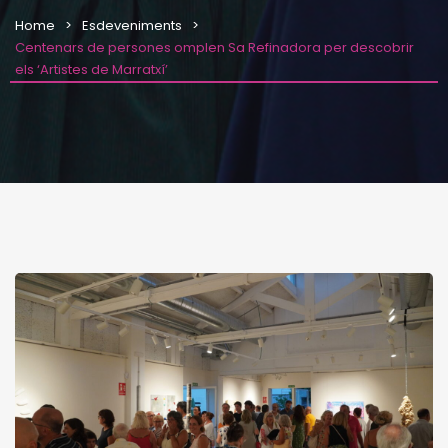
Home
Esdeveniments
Centenars de persones omplen Sa Refinadora per descobrir
els ‘Artistes de Marratxí’