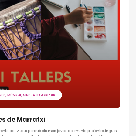
NES
MÚSICA
SIN CATEGORIZAR
es de Marratxí
ents activitats perquè els més joves del municipi s’entretinguin