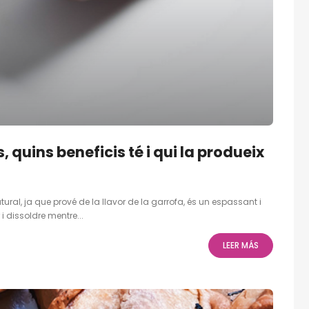
 quins beneficis té i qui la produeix
ral, ja que prové de la llavor de la garrofa, és un espassant i
 i dissoldre mentre...
LEER MÁS