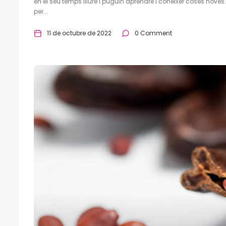
en el seu temps lliure i puguin aprendre i conèixer coses nove
per...
11 de octubre de 2022
0 Comment