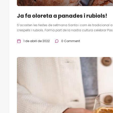
Ja fa oloreta a panades i rubiols!
S’acosten les festes de setmana Santa i com és tradicional a
crespells i rubiols. Forma part de la nostra cultura celebrar P
1 de abril de 2022
0 Comment