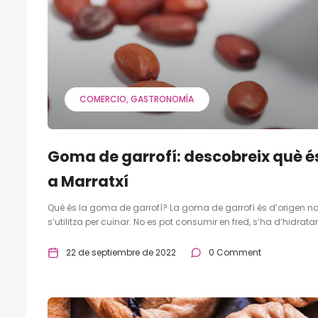
COMERCIO
GASTRONOMÍA
Goma de garrofí: descobreix què és,
a Marratxí
Què és la goma de garrofí? La goma de garrofí és d’origen natu
s’utilitza per cuinar. No es pot consumir en fred, s’ha d’hidratar
22 de septiembre de 2022
0 Comment