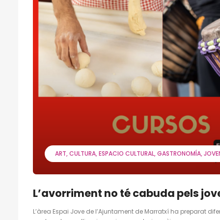
ART
CULTURA
ESPACIO CULTURAL
GASTRONOMÍA
JOVE
L’avorriment no té cabuda pels jov
L’àrea Espai Jove de l’Ajuntament de Marratxí ha preparat difer