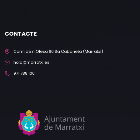
CONTACTE
Camí de n’Olesa 66 Sa Cabaneta (Marratxí)
hola@marratxi.es
971 788 100