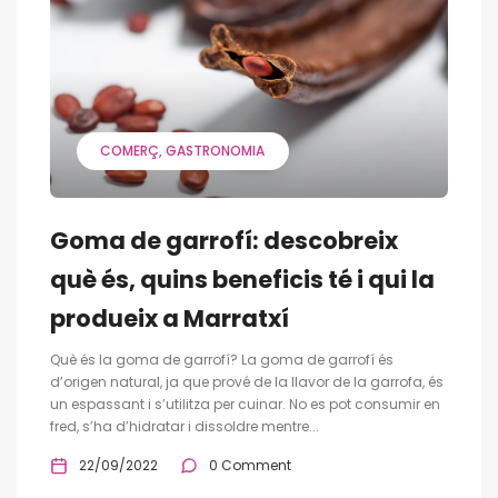
COMERÇ
GASTRONOMIA
Goma de garrofí: descobreix
què és, quins beneficis té i qui la
produeix a Marratxí
Què és la goma de garrofí? La goma de garrofí és
d’origen natural, ja que prové de la llavor de la garrofa, és
un espassant i s’utilitza per cuinar. No es pot consumir en
fred, s’ha d’hidratar i dissoldre mentre...
22/09/2022
0 Comment