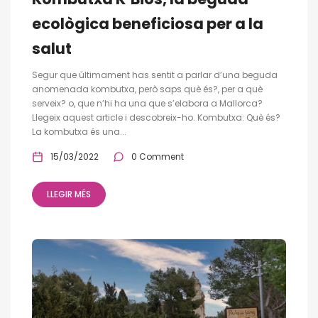
ecològica beneficiosa per a la
salut
Segur que últimament has sentit a parlar d’una beguda
anomenada kombutxa, però saps què és?, per a què
serveix? o, que n’hi ha una que s’elabora a Mallorca?
Llegeix aquest article i descobreix-ho. Kombutxa: Què és?
La kombutxa és una...
15/03/2022
0 Comment
LLEGIR MÉS