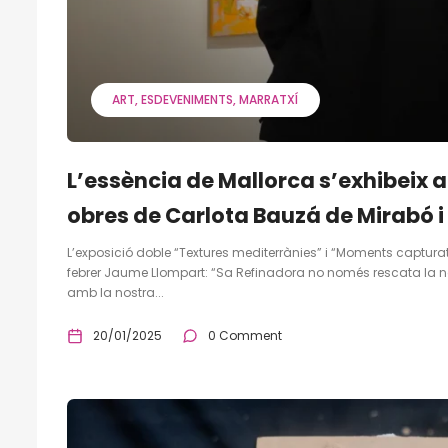
ART
ESDEVENIMENTS
MARRATXÍ
L’essència de Mallorca s’exhibeix 
obres de Carlota Bauzá de Mirabó 
L’exposició doble “Textures mediterrànies” i “Moments capturats
febrer Jaume Llompart: “Sa Refinadora no només rescata la nos
amb la nostra...
20/01/2025
0 Comment