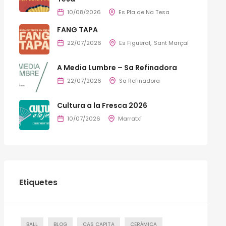
10/08/2026
Es Pla de Na Tesa
FANG TAPA
22/07/2026
Es Figueral
Sant Marçal
A Media Lumbre – Sa Refinadora
22/07/2026
Sa Refinadora
Cultura a la Fresca 2026
10/07/2026
Marratxí
Etiquetes
BALL
BLOG
CAS CAPITA
CERÁMICA