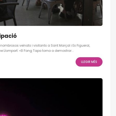
cipació
n nombrosos veïnats i visitants a Sant Marçal i Es Figueral,
me Llompart: «El Fang Tapa torna a demostrar...
LLEGIR MÉS