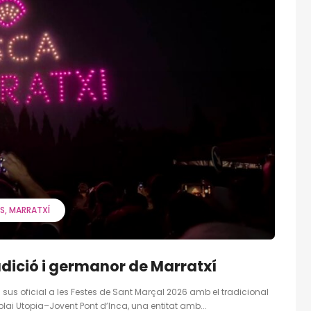
S
MARRATXÍ
adició i germanor de Marratxí
 sus oficial a les Festes de Sant Marçal 2026 amb el tradicional
ai Utopia–Jovent Pont d’Inca, una entitat amb...