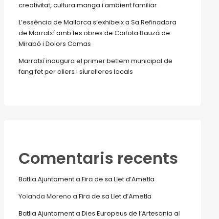
creativitat, cultura manga i ambient familiar
L’essència de Mallorca s’exhibeix a Sa Refinadora
de Marratxí amb les obres de Carlota Bauzá de
Mirabó i Dolors Comas
Marratxí inaugura el primer betlem municipal de
fang fet per ollers i siurelleres locals
Comentaris recents
Batlia Ajuntament
a
Fira de sa Llet d’Ametla
Yolanda Moreno
a
Fira de sa Llet d’Ametla
Batlia Ajuntament
a
Dies Europeus de l’Artesania al