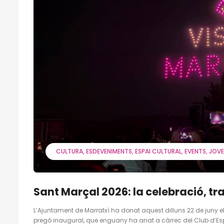
CULTURA
ESDEVENIMENTS
ESPAI CULTURAL
EVENTS
JOVE
Sant Marçal 2026: la celebració, tr
L’Ajuntament de Marratxí ha donat aquest dilluns 22 de juny el
pregó inaugural, que enguany ha anat a càrrec del Club d’Espl