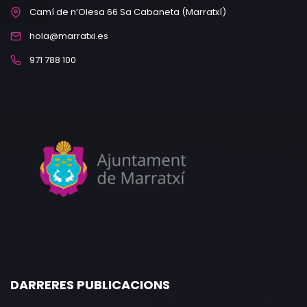
Camí de n’Olesa 66 Sa Cabaneta (Marratxí)
hola@marratxi.es
971 788 100
DARRERES PUBLICACIONS