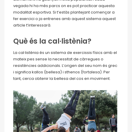
vegada hi ha més parcs on es pot practicar aquesta
modalitat esportiva. Si t’estàs plantejant començar a
fer exercici o ja entrenes amb aquest sistema aquest
article t’interessarà.
Què és la cal·listènia?
La cal·listènia és un sistema de exercissis físics amb el
mateix pes sense la necessitat de càrregues o
resistències addicionals. L’origen del seu nom és grec
i significa kallos (bellesa) i sthenos (fortalesa). Per
tant, cerca obtenir la bellesa del cos en moviment.