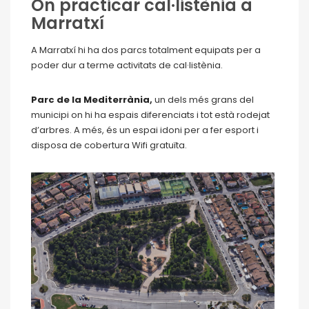
On practicar cal·listènia a
Marratxí
A Marratxí hi ha dos parcs totalment equipats per a
poder dur a terme activitats de cal·listènia.
Parc de la Mediterrània
,
un dels més grans del
municipi on hi ha espais diferenciats i tot està rodejat
d’arbres. A més, és un espai idoni per a fer esport i
disposa de cobertura Wifi gratuïta.