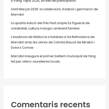
El Fang Tapa 2026, un èxit de participació
Sant Marçal 2026: la celebració, tradició i germanor de
Marratxí
La quarta edició del Friki Fest omple Es Figueral de
creativitat, cultura manga i ambient familiar
L’essència de Mallorca s’exhibeix a Sa Refinadora de
Marratxí amb les obres de Carlota Bauzá de Mirabó i
Dolors Comas
Marratxí inaugura el primer betlem municipal de fang
fet per ollers i siurelleres locals
Comentaris recents