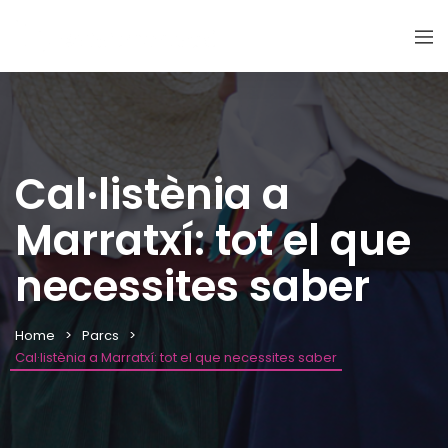
Cal·listènia a
Marratxí: tot el que
necessites saber
Home
Parcs
Cal·listènia a Marratxí: tot el que necessites saber