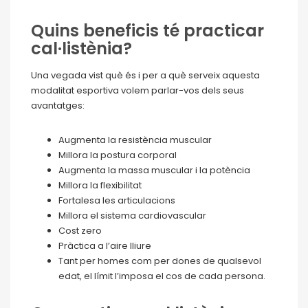
Quins beneficis té practicar
cal·listènia?
Una vegada vist què és i per a què serveix aquesta
modalitat esportiva volem parlar-vos dels seus
avantatges:
Augmenta la resistència muscular
Millora la postura corporal
Augmenta la massa muscular i la potència
Millora la flexibilitat
Fortalesa les articulacions
Millora el sistema cardiovascular
Cost zero
Pràctica a l’aire lliure
Tant per homes com per dones de qualsevol
edat, el límit l’imposa el cos de cada persona.