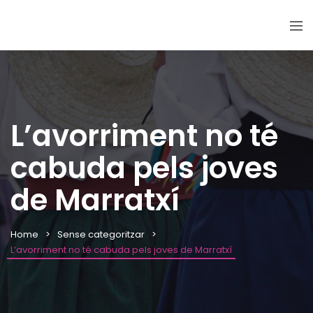
L’avorriment no té
cabuda pels joves
de Marratxí
Home
Sense categoritzar
L’avorriment no té cabuda pels joves de Marratxí