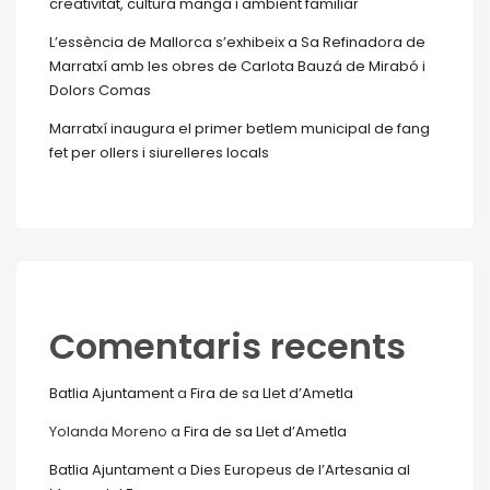
creativitat, cultura manga i ambient familiar
L’essència de Mallorca s’exhibeix a Sa Refinadora de
Marratxí amb les obres de Carlota Bauzá de Mirabó i
Dolors Comas
Marratxí inaugura el primer betlem municipal de fang
fet per ollers i siurelleres locals
Comentaris recents
Batlia Ajuntament
a
Fira de sa Llet d’Ametla
Yolanda Moreno
a
Fira de sa Llet d’Ametla
Batlia Ajuntament
a
Dies Europeus de l’Artesania al