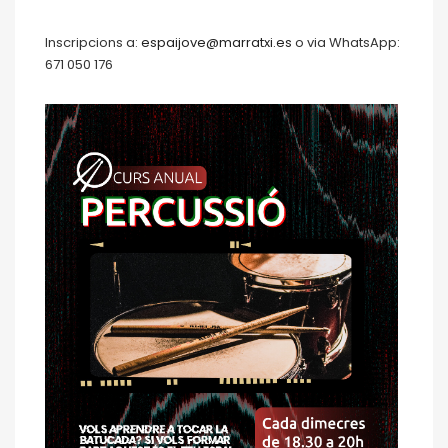
Inscripcions a:
espaijove@marratxi.es
o via WhatsApp:
671 050 176