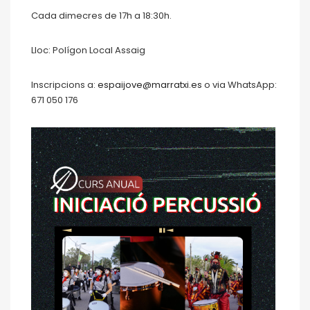
Cada dimecres de 17h a 18:30h.
Lloc: Polígon Local Assaig
Inscripcions a:
espaijove@marratxi.es
o via WhatsApp:
671 050 176