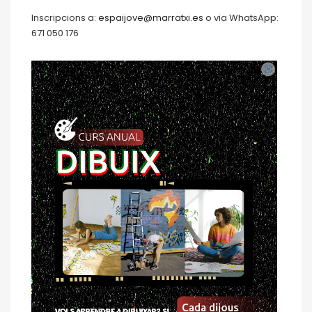
Inscripcions a:
espaijove@marratxi.es
o via WhatsApp:
671 050 176