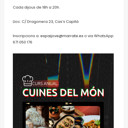
Cada dijous de 18h a 20h.
Lloc: C/ Dragonera 23, Cas’s Capità
Inscripcions a:
espaijove@marratxi.es
o via WhatsApp:
671 050 176