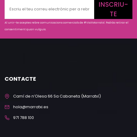
INSCRIU-
TE
Al unir-te aceptes rebre comunicacions comercials de #VisitMarratxí. Podràs retirar el
consentiment quan vulguis.
CONTACTE
Camí de n’Olesa 66 Sa Cabaneta (Marratxí)
hola@marratxi.es
971 788 100