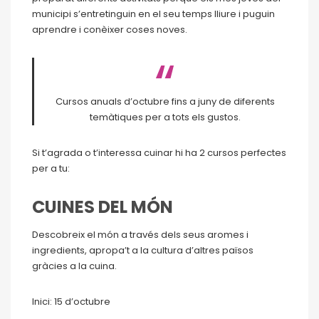
municipi s’entretinguin en el seu temps lliure i puguin
aprendre i conèixer coses noves.
Cursos anuals d’octubre fins a juny de diferents
temàtiques per a tots els gustos.
Si t’agrada o t’interessa cuinar hi ha 2 cursos perfectes
per a tu:
CUINES DEL MÓN
Descobreix el món a través dels seus aromes i
ingredients, apropa’t a la cultura d’altres països
gràcies a la cuina.
Inici: 15 d’octubre