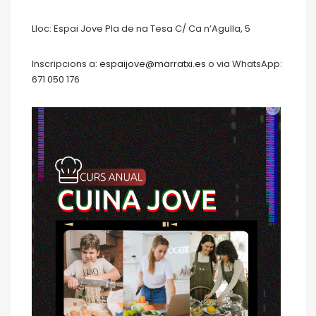
Lloc: Espai Jove Pla de na Tesa C/ Ca n’Agulla, 5
Inscripcions a:
espaijove@marratxi.es
o via WhatsApp:
671 050 176