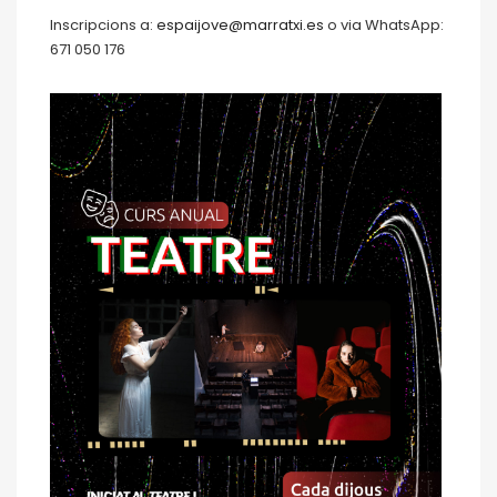
Inscripcions a:
espaijove@marratxi.es
o via WhatsApp:
671 050 176