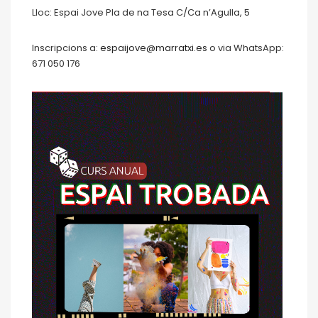
Lloc: Espai Jove Pla de na Tesa C/Ca n’Agulla, 5
Inscripcions a:
espaijove@marratxi.es
o via WhatsApp:
671 050 176