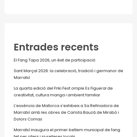
Entrades recents
El Fang Tapa 2026, un èxit de participació
Sant Marçal 2026: la celebració, tradició i germanor de
Marratxí
La quarta edició del Friki Fest omple Es Figueral de
creativitat, cultura manga i ambient familiar
L’essència de Mallorca s’exhibeix a Sa Refinadora de
Marratxí amb les obres de Carlota Bauzá de Mirabó i
Dolors Comas
Marratxí inaugura el primer betlem municipal de fang
fet per ollers i siurelleres locals