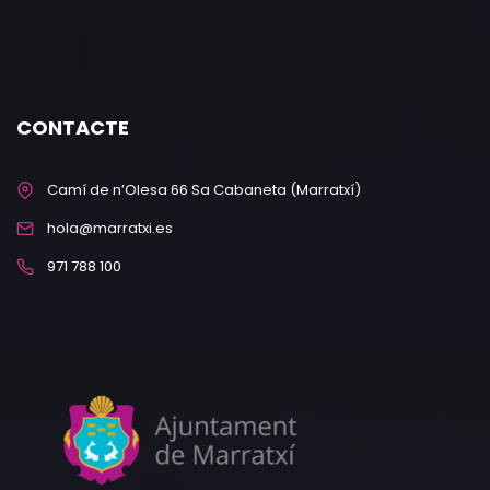
CONTACTE
Camí de n’Olesa 66 Sa Cabaneta (Marratxí)
hola@marratxi.es
971 788 100