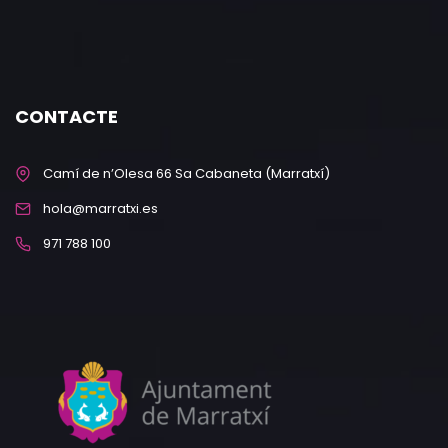
CONTACTE
Camí de n’Olesa 66 Sa Cabaneta (Marratxí)
hola@marratxi.es
971 788 100