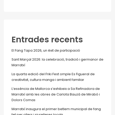
Entrades recents
El Fang Tapa 2026, un èxit de participació
Sant Marçal 2026: la celebració, tradició i germanor de
Marratxí
La quarta edició del Friki Fest omple Es Figueral de
creativitat, cultura manga i ambient familiar
L’essència de Mallorca s’exhibeix a Sa Refinadora de
Marratxí amb les obres de Carlota Bauzá de Mirabó i
Dolors Comas
Marratxí inaugura el primer betlem municipal de fang
fet per ollers i siurelleres locals