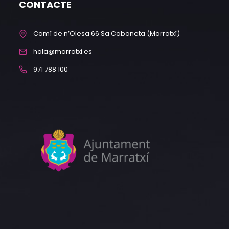
CONTACTE
Camí de n’Olesa 66 Sa Cabaneta (Marratxí)
hola@marratxi.es
971 788 100