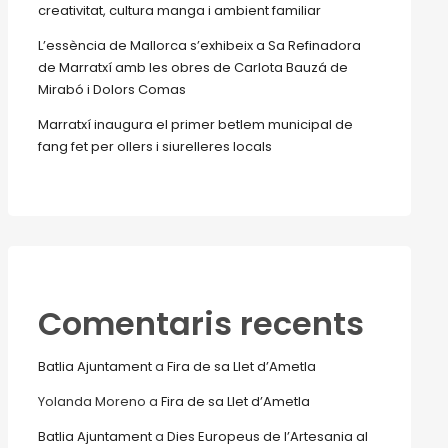
creativitat, cultura manga i ambient familiar
L’essència de Mallorca s’exhibeix a Sa Refinadora
de Marratxí amb les obres de Carlota Bauzá de
Mirabó i Dolors Comas
Marratxí inaugura el primer betlem municipal de
fang fet per ollers i siurelleres locals
Comentaris recents
Batlia Ajuntament
a
Fira de sa Llet d’Ametla
Yolanda Moreno
a
Fira de sa Llet d’Ametla
Batlia Ajuntament
a
Dies Europeus de l’Artesania al