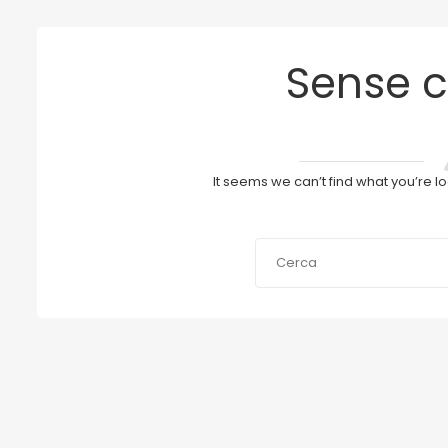
Sense c
It seems we can’t find what you’re l