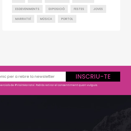
ESDEVENIMENTS
EXPOSICIÓ
FESTES
JOVES
MARRATXÍ
MÚSICA
PORTOL
INSCRIU-TE
rcials de #VisitMarratxí. Podràs retirar el consentiment quan vulguis.