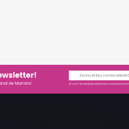
ewsletter!
anal de Marratxí
Al unir-te aceptes rebre comunicacions come