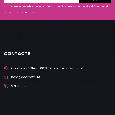
Al unir-te aceptes rebre comunicacions comercials de #VisitMarratxí. Podràs retirar el
consentiment quan vulguis.
CONTACTE
Camí de n’Olesa 66 Sa Cabaneta (Marratxí)
hola@marratxi.es
971 788 100