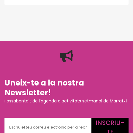
Uneix-te a la nostra
Newsletter!
i assabenta't de l'agenda d'activitats setmanal de Marratxí
INSCRIU-
TE