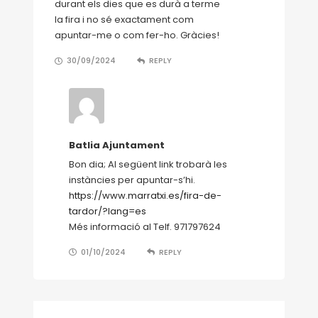
durant els dies que es durà a terme
la fira i no sé exactament com
apuntar-me o com fer-ho. Gràcies!
30/09/2024
REPLY
Batlia Ajuntament
Bon dia; Al següent link trobarà les
instàncies per apuntar-s’hi.
https://www.marratxi.es/fira-de-
tardor/?lang=es
Més informació al Telf. 971797624
01/10/2024
REPLY