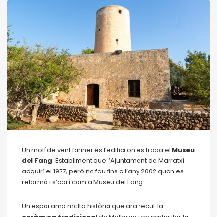
Un molí de vent fariner és l’edifici on es troba el
Museu
del Fang
. Establiment que l’Ajuntament de Marratxí
adquirí el 1977, però no fou fins a l’any 2002 quan es
reformà i s’obrí com a Museu del Fang.
Un espai amb molta història que ara recull la
ceràmica tradicional
de Mallorca i en particular la