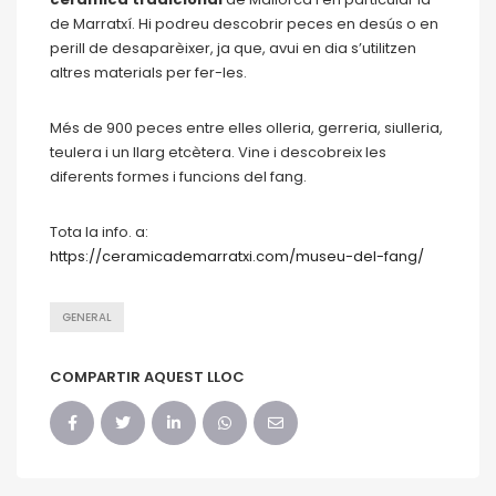
de Marratxí. Hi podreu descobrir peces en desús o en
perill de desaparèixer, ja que, avui en dia s’utilitzen
altres materials per fer-les.
Més de 900 peces entre elles olleria, gerreria, siulleria,
teulera i un llarg etcètera. Vine i descobreix les
diferents formes i funcions del fang.
Tota la info. a:
https://ceramicademarratxi.com/museu-del-fang/
GENERAL
COMPARTIR AQUEST LLOC