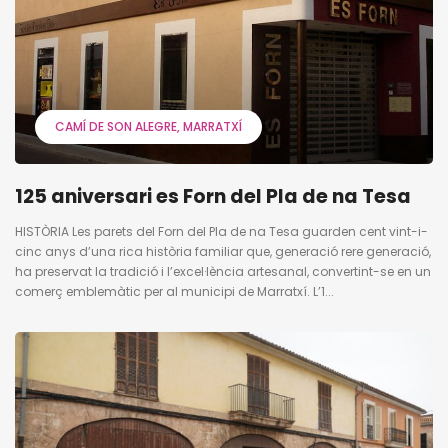
CAMÍ DE SON ALEGRE
MARRATXÍ
125 aniversari es Forn del Pla de na Tesa
HISTÒRIA Les parets del Forn del Pla de na Tesa guarden cent vint-i-
cinc anys d’una rica història familiar que, generació rere generació,
ha preservat la tradició i l’excel·lència artesanal, convertint-se en un
comerç emblemàtic per al municipi de Marratxí. L’1...