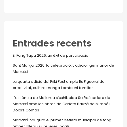
Entrades recents
El Fang Tapa 2026, un èxit de participació
Sant Marçal 2026: la celebració, tradició i germanor de
Marratxí
La quarta edició del Friki Fest omple Es Figueral de
creativitat, cultura manga i ambient familiar
L’essència de Mallorca s’exhibeix a Sa Refinadora de
Marratxí amb les obres de Carlota Bauzá de Mirabó i
Dolors Comas
Marratxí inaugura el primer betlem municipal de fang
fet per ollers i siurelleres locals