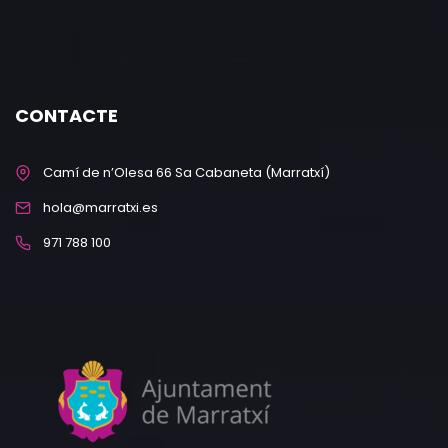
CONTACTE
Camí de n’Olesa 66 Sa Cabaneta (Marratxí)
hola@marratxi.es
971 788 100