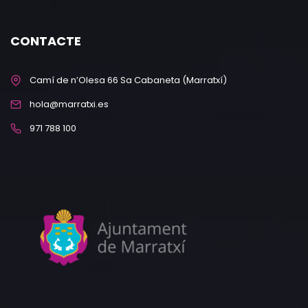
CONTACTE
Camí de n’Olesa 66 Sa Cabaneta (Marratxí)
hola@marratxi.es
971 788 100