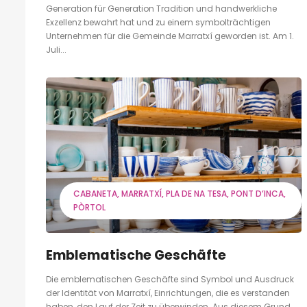
Generation für Generation Tradition und handwerkliche
Exzellenz bewahrt hat und zu einem symbolträchtigen
Unternehmen für die Gemeinde Marratxí geworden ist. Am 1.
Juli...
CABANETA
MARRATXÍ
PLA DE NA TESA
PONT D’INCA
PÒRTOL
Emblematische Geschäfte
Die emblematischen Geschäfte sind Symbol und Ausdruck
der Identität von Marratxí, Einrichtungen, die es verstanden
haben, den Lauf der Zeit zu überwinden. Aus diesem Grund