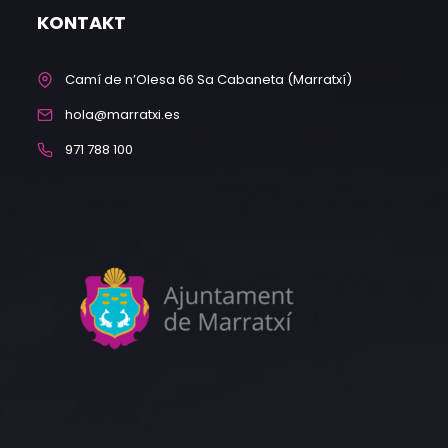
KONTAKT
Camí de n’Olesa 66 Sa Cabaneta (Marratxí)
hola@marratxi.es
971 788 100