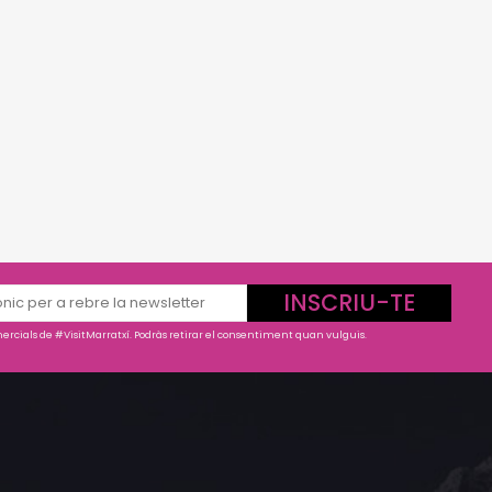
INSCRIU-TE
rcials de #VisitMarratxí. Podràs retirar el consentiment quan vulguis.