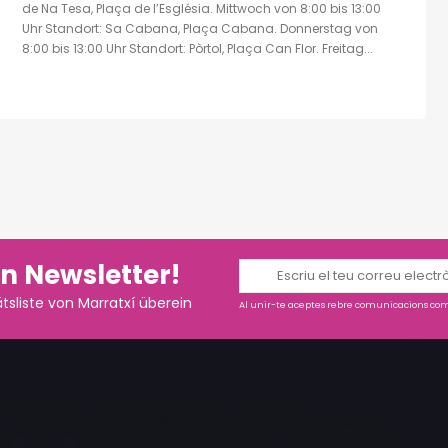
de Na Tesa, Plaça de l’Església. Mittwoch von 8:00 bis 13:00
Uhr Standort: Sa Cabana, Plaça Cabana. Donnerstag von
8:00 bis 13:00 Uhr Standort: Pòrtol, Plaça Can Flor. Freitag...
n Newsletter!
tsliste von Marratxí überein
Al unir-te aceptes rebre comunicacions come