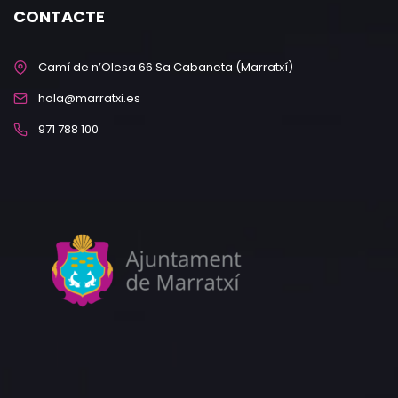
CONTACTE
Camí de n’Olesa 66 Sa Cabaneta (Marratxí)
hola@marratxi.es
971 788 100