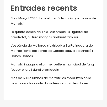
Entrades recents
Sant Marçal 2026: la celebració, tradició i germanor de
Marratxí
La quarta edició del Friki Fest omple Es Figueral de
creativitat, cultura manga i ambient familiar
L’essència de Mallorca s’exhibeix a Sa Refinadora de
Marratxí amb les obres de Carlota Bauzá de Mirabó i
Dolors Comas
Marratxí inaugura el primer betlem municipal de fang
fet per ollers i siurelleres locals
Més de 530 alumnes de Marratxí es mobilitzen en la
marxa escolar contra la violència cap a les dones