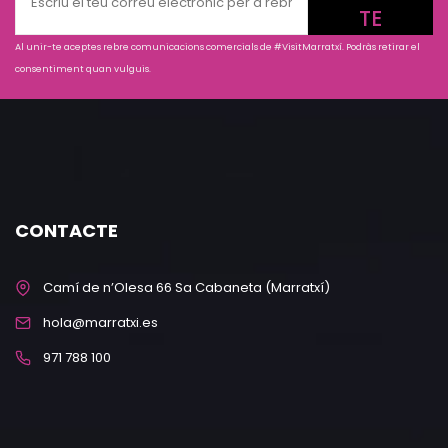
TE
Al unir-te aceptes rebre comunicacions comercials de #VisitMarratxí. Podràs retirar el
consentiment quan vulguis.
CONTACTE
Camí de n’Olesa 66 Sa Cabaneta (Marratxí)
hola@marratxi.es
971 788 100